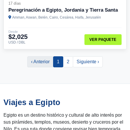
17 días
Peregrinación a Egipto, Jordania y Tierra Santa
Amman, Aswan, Belén, Cairo, Cesárea, Haifa, Jerusalén
Desde
$2,025
VER PAQUETE
USD / DBL
‹ Anterior
1
2
Siguiente ›
Viajes a Egipto
Egipto es un destino histórico y cultural de alto interés por
sus pirámides, templos, museos, desierto y cruceros por el
Nilo. Es una ruta donde conviene revisar bien temporada,