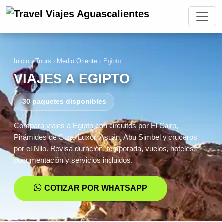
Inicio
›
Tours
›
Medio Oriente
›
Egipto
VIAJES A EGIPTO
30 paquetes disponibles
Compara viajes a Egipto con circuitos por El Cairo,
Pirámides de Giza, Luxor, Asuán, Abu Simbel y cruceros
por el Nilo. Revisa duración, temporada, vuelos, hoteles,
documentación y servicios incluidos.
COTIZAR POR WHATSAPP