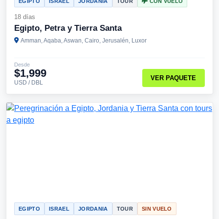
EGIPTO
ISRAEL
JORDANIA
TOUR
CON VUELO
18 días
Egipto, Petra y Tierra Santa
Amman, Aqaba, Aswan, Cairo, Jerusalén, Luxor
Desde
$1,999
VER PAQUETE
USD / DBL
EGIPTO
ISRAEL
JORDANIA
TOUR
SIN VUELO