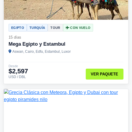
EGIPTO
TURQUÍA
TOUR
CON VUELO
15 días
Mega Egipto y Estambul
Aswan, Cairo, Edfu, Estambul, Luxor
Desde
$2,597
VER PAQUETE
USD / DBL