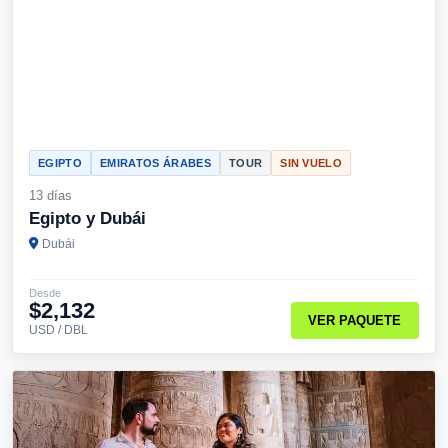
EGIPTO
EMIRATOS ÁRABES
TOUR
SIN VUELO
13 días
Egipto y Dubái
Dubái
Desde
$2,132
VER PAQUETE
USD / DBL