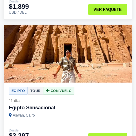
Desde
$1,899
VER PAQUETE
USD / DBL
EGIPTO
TOUR
CON VUELO
11 días
Egipto Sensacional
Aswan, Cairo
Desde
$2,297