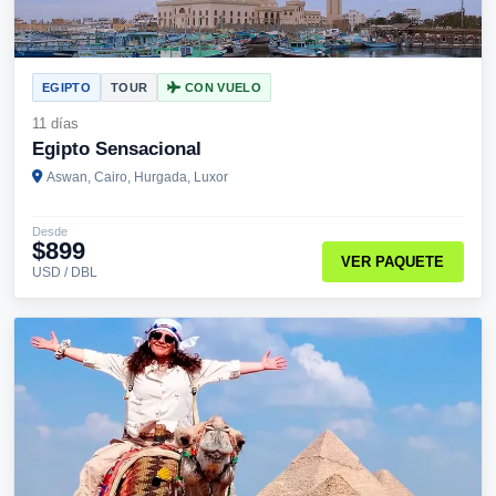
EGIPTO
TOUR
CON VUELO
11 días
Egipto Sensacional
Aswan, Cairo, Hurgada, Luxor
Desde
$899
VER PAQUETE
USD / DBL