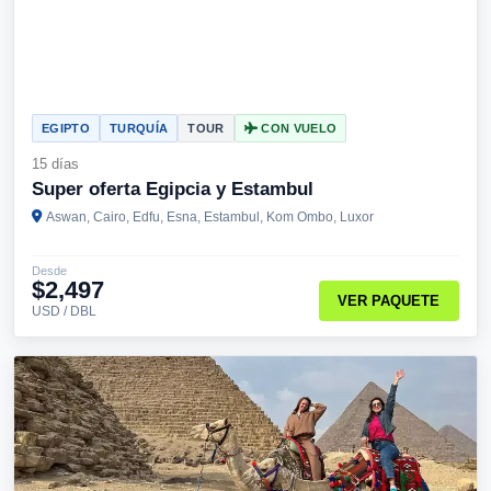
EGIPTO
TURQUÍA
TOUR
CON VUELO
15 días
Super oferta Egipcia y Estambul
Aswan, Cairo, Edfu, Esna, Estambul, Kom Ombo, Luxor
Desde
$2,497
VER PAQUETE
USD / DBL