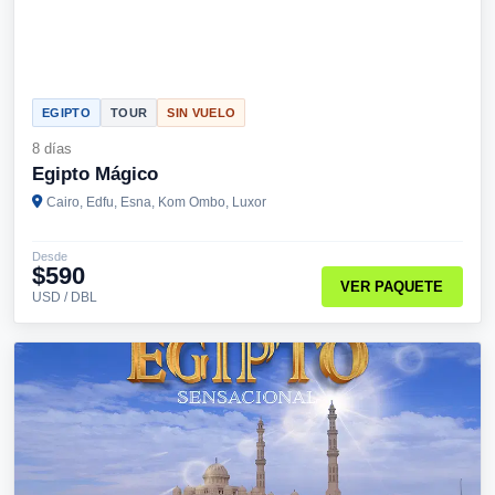
EGIPTO
TOUR
SIN VUELO
8 días
Egipto Mágico
Cairo, Edfu, Esna, Kom Ombo, Luxor
Desde
$590
VER PAQUETE
USD / DBL