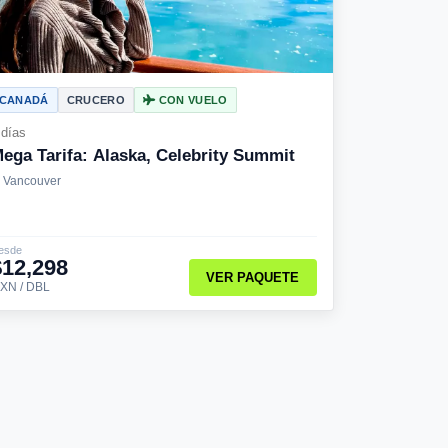
CANADÁ
CRUCERO
CON VUELO
 días
ega Tarifa: Alaska, Celebrity Summit
Vancouver
esde
$12,298
VER PAQUETE
XN / DBL