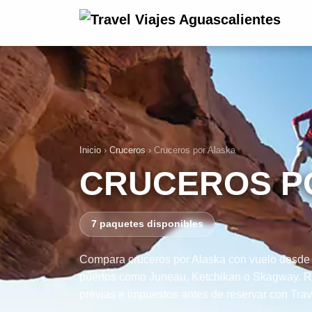
Inicio
›
Cruceros
›
Cruceros por Alaska
CRUCEROS P
7 paquetes disponibles
Compara cruceros por Alaska con vuelo desde Ag
puertos como Juneau, Ketchikan o Skagway. Re
previas e impuestos antes de reservar con Trav