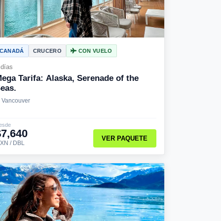
CANADÁ
CRUCERO
CON VUELO
 días
ega Tarifa: Alaska, Serenade of the
eas.
Vancouver
esde
$7,640
VER PAQUETE
XN / DBL