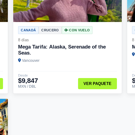
CANADÁ
CRUCERO
CON VUELO
8 días
8
Mega Tarifa: Alaska, Serenade of the
M
Seas.
Vancouver
Desde
D
$9,847
VER PAQUETE
MXN / DBL
M