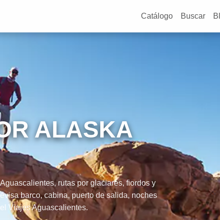
Catálogo
Buscar
B
OR ALASKA
uascalientes, rutas por glaciares, fiordos y
visa barco, cabina, puerto de salida, noches
el Viajes Aguascalientes.