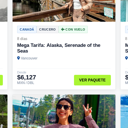
CANADÁ
CRUCERO
CON VUELO
8 días
8
Mega Tarifa: Alaska, Serenade of the
M
Seas
S
Vancouver
Desde
D
$6,127
VER PAQUETE
MXN / DBL
M