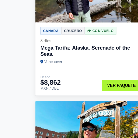
CANADÁ
CRUCERO
CON VUELO
8 días
Mega Tarifa: Alaska, Serenade of the
Seas.
Vancouver
Desde
$8,862
VER PAQUETE
MXN / DBL