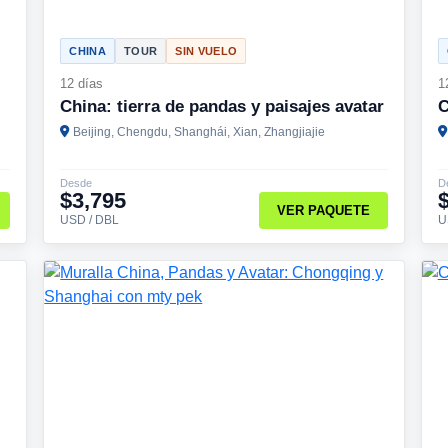
CHINA
TOUR
SIN VUELO
12 días
1
China: tierra de pandas y paisajes avatar
C
Beijing, Chengdu, Shanghái, Xian, Zhangjiajie
Desde
D
$3,795
VER PAQUETE
USD / DBL
U