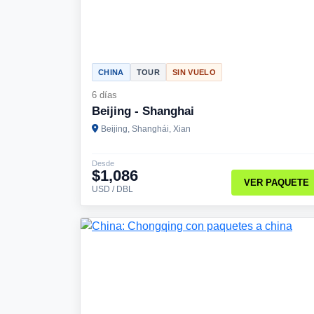
CHINA
TOUR
SIN VUELO
6 días
Beijing - Shanghai
Beijing, Shanghái, Xian
Desde
$1,086
VER PAQUETE
USD / DBL