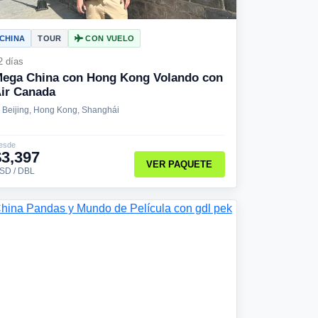
CHINA
TOUR
CON VUELO
2 días
ega China con Hong Kong Volando con
ir Canada
Beijing, Hong Kong, Shanghái
esde
$3,397
VER PAQUETE
SD / DBL