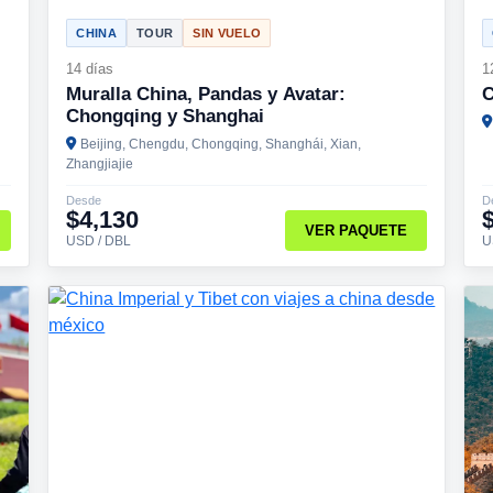
CHINA
TOUR
SIN VUELO
14 días
1
Muralla China, Pandas y Avatar:
C
Chongqing y Shanghai
Beijing, Chengdu, Chongqing, Shanghái, Xian,
Zhangjiajie
Desde
D
$4,130
VER PAQUETE
USD / DBL
U