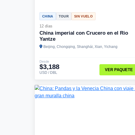
CHINA
TOUR
SIN VUELO
12 días
China imperial con Crucero en el Rio
Yantze
Beijing, Chongqing, Shanghái, Xian, Yichang
Desde
$3,188
VER PAQUETE
USD / DBL