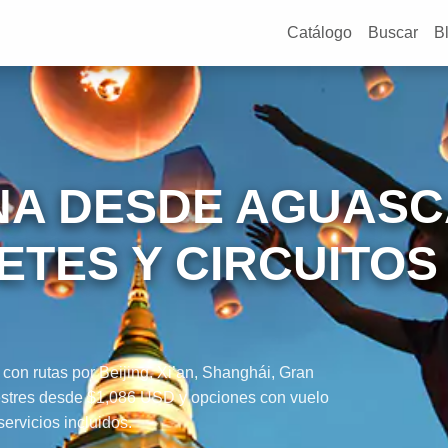
Catálogo
Buscar
B
INA DESDE AGUASC
ETES Y CIRCUITOS
on rutas por Beijing, Xi’an, Shanghái, Gran
errestres desde $1,086 USD y opciones con vuelo
rvicios incluidos.