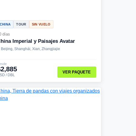
CHINA
TOUR
SIN VUELO
0 días
hina Imperial y Paisajes Avatar
Beijing, Shanghái, Xian, Zhangjiajie
esde
$2,885
VER PAQUETE
SD / DBL