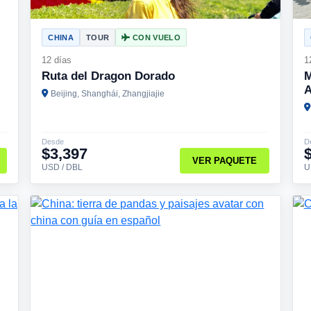
CHINA
TOUR
CON VUELO
12 días
1
Ruta del Dragon Dorado
M
A
Beijing, Shanghái, Zhangjiajie
Desde
D
$3,397
VER PAQUETE
USD / DBL
U