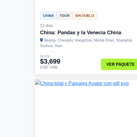
CHINA
TOUR
SIN VUELO
13 días
China: Pandas y la Venecia China
Beijing, Chengdu, Hangzhou, Monte Emei, Shanghái,
Suzhou, Xian
Desde
$3,699
VER PAQUETE
USD / DBL