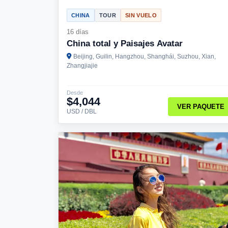
CHINA
TOUR
SIN VUELO
16 días
China total y Paisajes Avatar
Beijing, Guilin, Hangzhou, Shanghái, Suzhou, Xian,
Zhangjiajie
Desde
$4,044
VER PAQUETE
USD / DBL