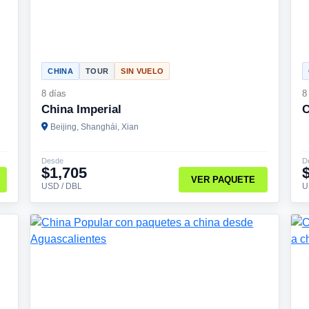
CHINA
TOUR
SIN VUELO
8 días
8
China Imperial
C
Beijing, Shanghái, Xian
Desde
D
$1,705
VER PAQUETE
USD / DBL
U