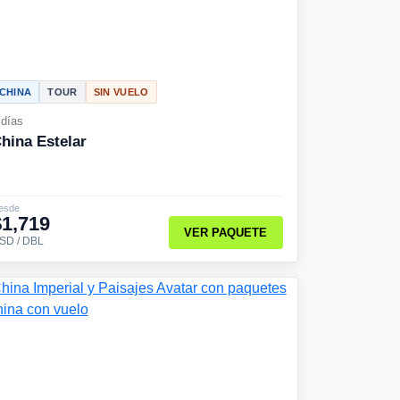
CHINA
TOUR
SIN VUELO
 días
hina Estelar
esde
$1,719
VER PAQUETE
SD / DBL