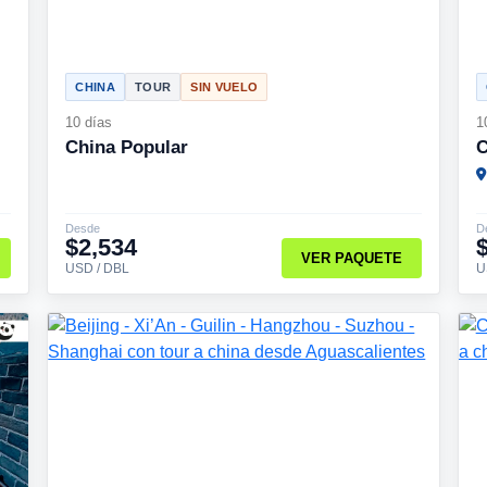
CHINA
TOUR
SIN VUELO
10 días
1
China Popular
C
Desde
D
$2,534
VER PAQUETE
USD / DBL
U