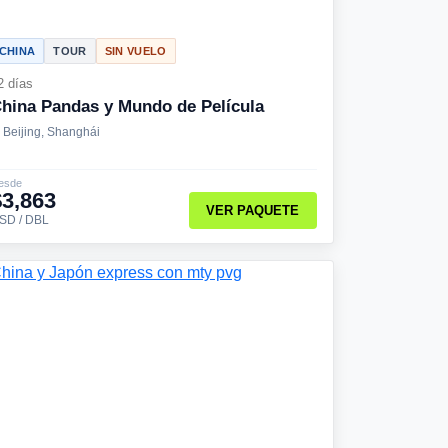
CHINA
TOUR
SIN VUELO
2 días
hina Pandas y Mundo de Película
Beijing, Shanghái
esde
$3,863
VER PAQUETE
SD / DBL