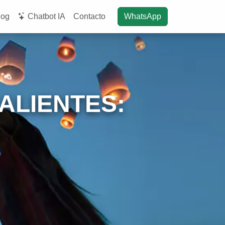
log
Chatbot IA
Contacto
WhatsApp
ALIENTES: