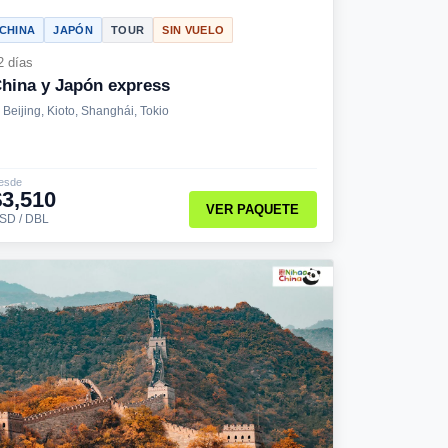
CHINA
JAPÓN
TOUR
SIN VUELO
2 días
hina y Japón express
Beijing, Kioto, Shanghái, Tokio
esde
$3,510
VER PAQUETE
SD / DBL