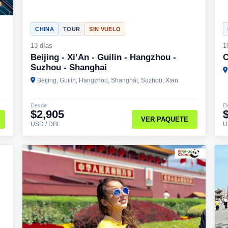
CHINA
TOUR
SIN VUELO
13 días
1
Beijing - Xi’An - Guilin - Hangzhou -
C
Suzhou - Shanghai
Beijing, Guilin, Hangzhou, Shanghái, Suzhou, Xian
Desde
D
$2,905
VER PAQUETE
USD / DBL
U