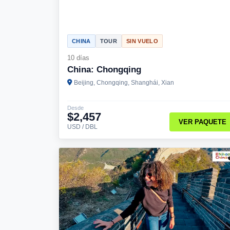
CHINA
TOUR
SIN VUELO
10 días
China: Chongqing
Beijing, Chongqing, Shanghái, Xian
Desde
$2,457
VER PAQUETE
USD / DBL