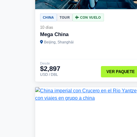
CHINA
TOUR
CON VUELO
10 días
Mega China
Beijing, Shanghái
Desde
$2,897
VER PAQUETE
USD / DBL