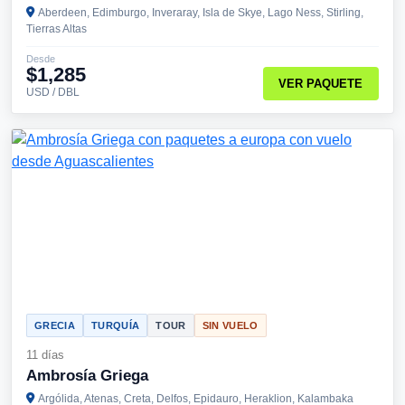
Aberdeen, Edimburgo, Inveraray, Isla de Skye, Lago Ness, Stirling,
Tierras Altas
Desde
$1,285
VER PAQUETE
USD / DBL
GRECIA
TURQUÍA
TOUR
SIN VUELO
11 días
Ambrosía Griega
Argólida, Atenas, Creta, Delfos, Epidauro, Heraklion, Kalambaka