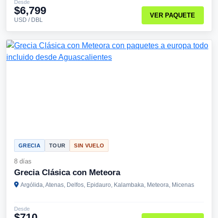
Desde
$6,799
VER PAQUETE
USD / DBL
GRECIA
TOUR
SIN VUELO
8 días
Grecia Clásica con Meteora
Argólida, Atenas, Delfos, Epidauro, Kalambaka, Meteora, Micenas
Desde
$710