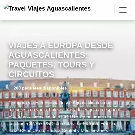
Inicio
›
Tours
›
Europa
VIAJES A EUROPA DESDE
AGUASCALIENTES:
PAQUETES, TOURS Y
CIRCUITOS
200 paquetes disponibles
Compara viajes a Europa desde Aguascalientes con
paquetes con vuelo, hoteles, traslados y guía en español.
Hay tours activos desde $1,640 USD y un promedio
cercano a $2,957 USD, con rutas por España, Francia,
Italia, Reino Unido, Europa Central y Mediterráneo.