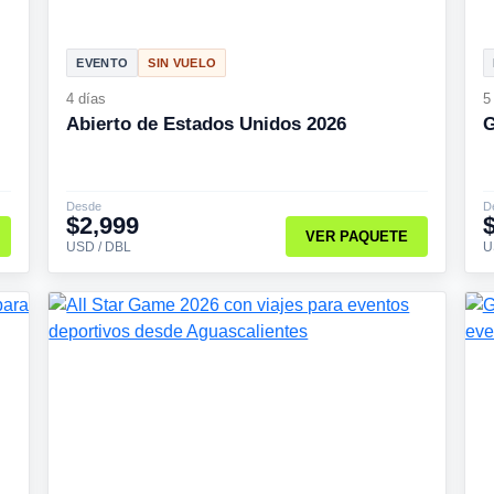
EVENTO
SIN VUELO
4 días
5
Abierto de Estados Unidos 2026
G
Desde
D
$2,999
VER PAQUETE
USD / DBL
U