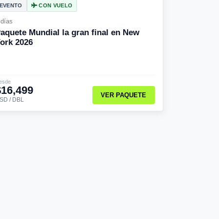
EVENTO
CON VUELO
 días
aquete Mundial la gran final en New
ork 2026
esde
$16,499
VER PAQUETE
SD / DBL