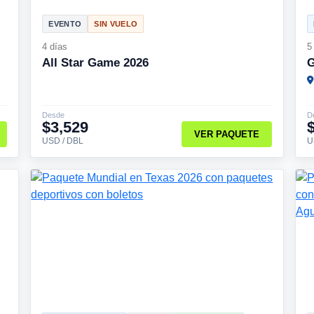
EVENTO
SIN VUELO
4 días
5
All Star Game 2026
G
Desde
D
$3,529
VER PAQUETE
USD / DBL
U