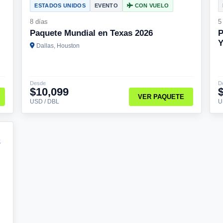
ESTADOS UNIDOS
EVENTO
CON VUELO
8 días
5
Paquete Mundial en Texas 2026
P
Y
Dallas, Houston
Desde
D
$10,099
VER PAQUETE
USD / DBL
U