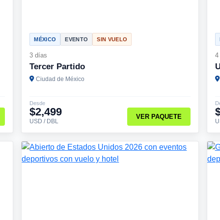
MÉXICO
EVENTO
SIN VUELO
3 días
4
Tercer Partido
U
Ciudad de México
Desde
D
$2,499
VER PAQUETE
USD / DBL
U