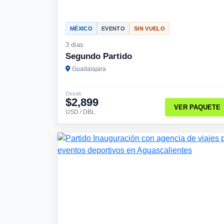
MÉXICO
EVENTO
SIN VUELO
3 días
Segundo Partido
Guadalajara
Desde
$2,899
VER PAQUETE
USD / DBL