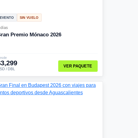
EVENTO
SIN VUELO
 días
ran Premio Mónaco 2026
esde
$3,299
VER PAQUETE
SD / DBL