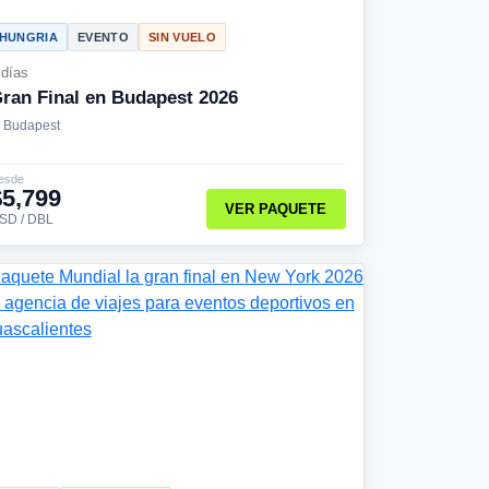
HUNGRIA
EVENTO
SIN VUELO
 días
ran Final en Budapest 2026
Budapest
esde
$5,799
VER PAQUETE
SD / DBL