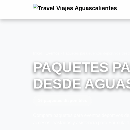
Inicio
›
Eventos
›
Paquetes para eventos deportivos desd
PAQUETES P
DESDE AGUA
16 paquetes disponibles
Compara paquetes para eventos deportivos desd
accesos, traslados y asistencia para Fórmula 1,