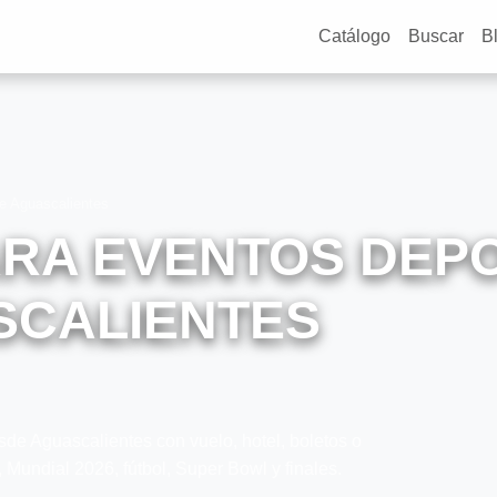
Catálogo
Buscar
B
e Aguascalientes
ARA EVENTOS DEP
SCALIENTES
e Aguascalientes con vuelo, hotel, boletos o
 Mundial 2026, fútbol, Super Bowl y finales.