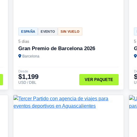
ESPAÑA
EVENTO
SIN VUELO
5 días
5
Gran Premio de Barcelona 2026
G
Barcelona
Desde
D
$1,199
VER PAQUETE
USD / DBL
U