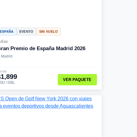
ESPAÑA
EVENTO
SIN VUELO
 días
ran Premio de España Madrid 2026
Madrid
esde
$1,899
VER PAQUETE
SD / DBL