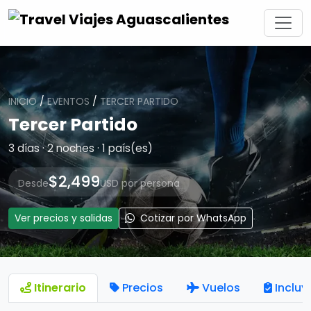
INICIO
/
EVENTOS
/
TERCER PARTIDO
Tercer Partido
3 días · 2 noches · 1 país(es)
$2,499
Desde
USD por persona
Ver precios y salidas
Cotizar por WhatsApp
Itinerario
Precios
Vuelos
Incluy