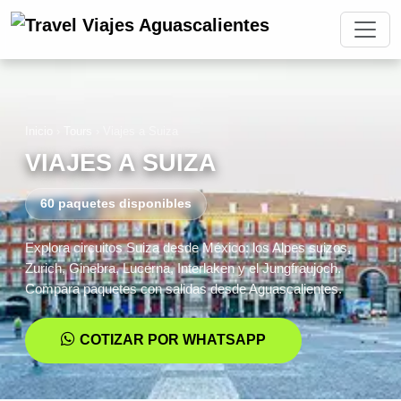
Inicio
›
Tours
›
Viajes a Suiza
VIAJES A SUIZA
60 paquetes disponibles
Explora circuitos Suiza desde México: los Alpes suizos,
Zurich, Ginebra, Lucerna, Interlaken y el Jungfraujoch.
Compara paquetes con salidas desde Aguascalientes.
COTIZAR POR WHATSAPP