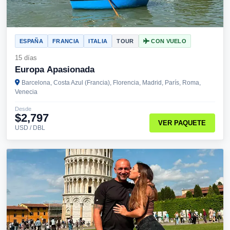
ESPAÑA
FRANCIA
ITALIA
TOUR
CON VUELO
15 días
Europa Apasionada
Barcelona, Costa Azul (Francia), Florencia, Madrid, París, Roma,
Venecia
Desde
$2,797
VER PAQUETE
USD / DBL