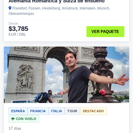
Alemania Romántica y Suiza de ensueño
Frankfurt, Füssen, Heidelberg, Innsbruck, Interlaken, Munich,
Oberammergau
Desde
$3,785
VER PAQUETE
EUR / DBL
ESPAÑA
FRANCIA
ITALIA
TOUR
DESTACADO
CON VUELO
17 días