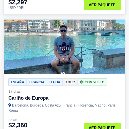
$2,297
VER PAQUETE
USD / DBL
ESPAÑA
FRANCIA
ITALIA
TOUR
CON VUELO
17 días
Cariño de Europa
Barcelona, Burdeos, Costa Azul (Francia), Florencia, Madrid, París,
Roma
Desde
$2,360
VER PAQUETE