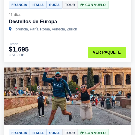
FRANCIA
ITALIA
SUIZA
TOUR
CON VUELO
11 días
Destellos de Europa
Florencia, París, Roma, Venecia, Zurich
Desde
$1,695
VER PAQUETE
USD / DBL
FRANCIA
ITALIA
SUIZA
TOUR
CON VUELO