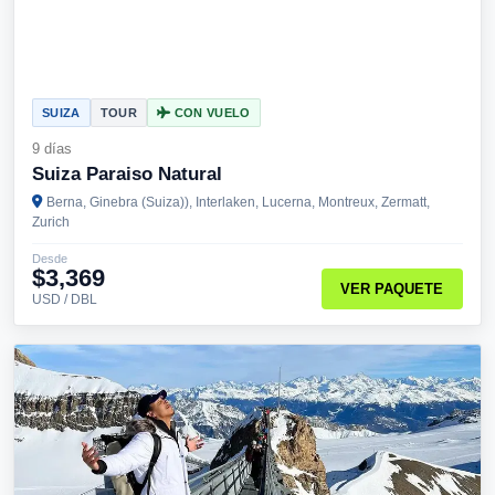
SUIZA
TOUR
CON VUELO
9 días
Suiza Paraiso Natural
Berna, Ginebra (Suiza)), Interlaken, Lucerna, Montreux, Zermatt,
Zurich
Desde
$3,369
VER PAQUETE
USD / DBL