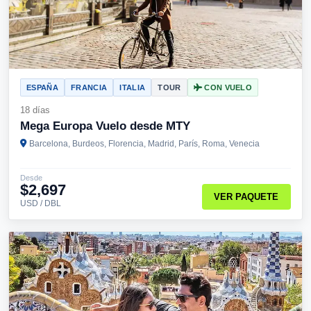
ESPAÑA
FRANCIA
ITALIA
TOUR
CON VUELO
18 días
Mega Europa Vuelo desde MTY
Barcelona, Burdeos, Florencia, Madrid, París, Roma, Venecia
Desde
$2,697
VER PAQUETE
USD / DBL