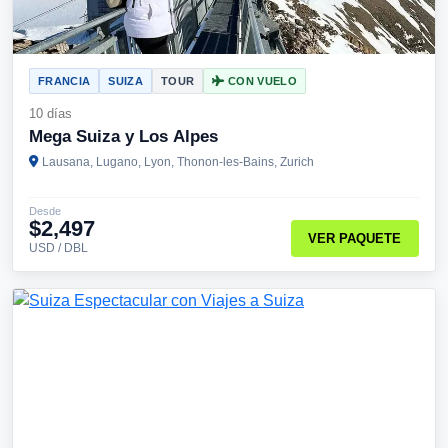
FRANCIA
SUIZA
TOUR
CON VUELO
10 días
Mega Suiza y Los Alpes
Lausana, Lugano, Lyon, Thonon-les-Bains, Zurich
Desde
$2,497
VER PAQUETE
USD / DBL