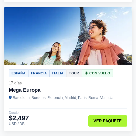
ESPAÑA
FRANCIA
ITALIA
TOUR
CON VUELO
17 días
Mega Europa
Barcelona, Burdeos, Florencia, Madrid, París, Roma, Venecia
Desde
$2,497
VER PAQUETE
USD / DBL