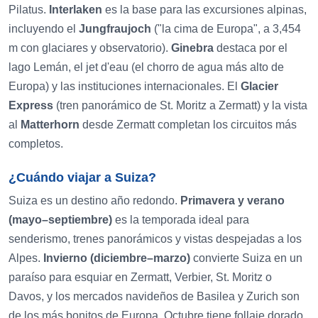
Pilatus.
Interlaken
es la base para las excursiones alpinas,
incluyendo el
Jungfraujoch
("la cima de Europa", a 3,454
m con glaciares y observatorio).
Ginebra
destaca por el
lago Lemán, el jet d'eau (el chorro de agua más alto de
Europa) y las instituciones internacionales. El
Glacier
Express
(tren panorámico de St. Moritz a Zermatt) y la vista
al
Matterhorn
desde Zermatt completan los circuitos más
completos.
¿Cuándo viajar a Suiza?
Suiza es un destino año redondo.
Primavera y verano
(mayo–septiembre)
es la temporada ideal para
senderismo, trenes panorámicos y vistas despejadas a los
Alpes.
Invierno (diciembre–marzo)
convierte Suiza en un
paraíso para esquiar en Zermatt, Verbier, St. Moritz o
Davos, y los mercados navideños de Basilea y Zurich son
de los más bonitos de Europa. Octubre tiene follaje dorado