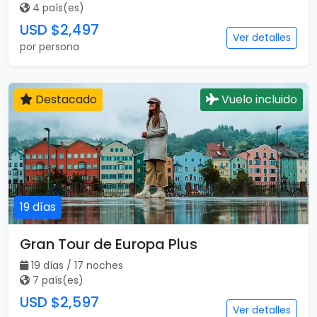
4 país(es)
USD $2,497
Ver detalles
por persona
Destacado
Vuelo incluido
19 días
Gran Tour de Europa Plus
19 días / 17 noches
7 país(es)
USD $2,597
Ver detalles