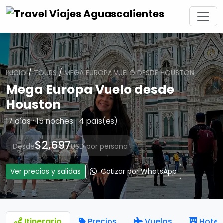
INICIO
/
TOURS
/
MEGA EUROPA VUELO DESDE HOUSTON
Mega Europa Vuelo desde
Houston
17 días · 15 noches · 4 país(es)
$2,697
Desde
USD por persona
Ver precios y salidas
Cotizar por WhatsApp
Itinerario
Precios
Vuelos
Hotel