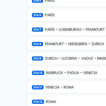
PARÍS
Día 5
PARÍS
Día 6
PARÍS – LUXEMBURGO – FRANKFURT
Día 7
FRANKFURT – HEIDELBERG – ZURICH
Día 8
ZURICH – LUCERNA – VADUZ – INN
Día 9
INSBRUCK – PADUA – VENECIA
Día 10
VENECIA – ROMA
Día 11
ROMA
Día 12