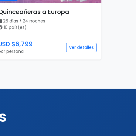
Quinceañeras a Europa
26 días / 24 noches
10 país(es)
USD $6,799
Ver detalles
por persona
s