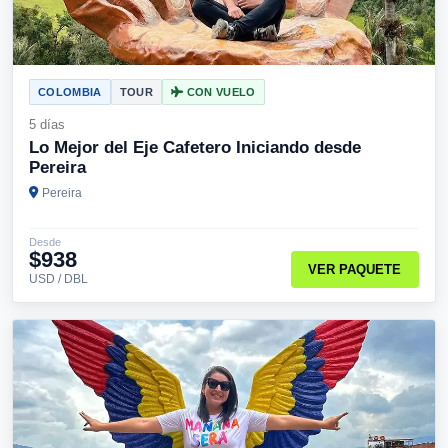
COLOMBIA
TOUR
CON VUELO
5 días
Lo Mejor del Eje Cafetero Iniciando desde
Pereira
Pereira
Desde
$938
VER PAQUETE
USD / DBL