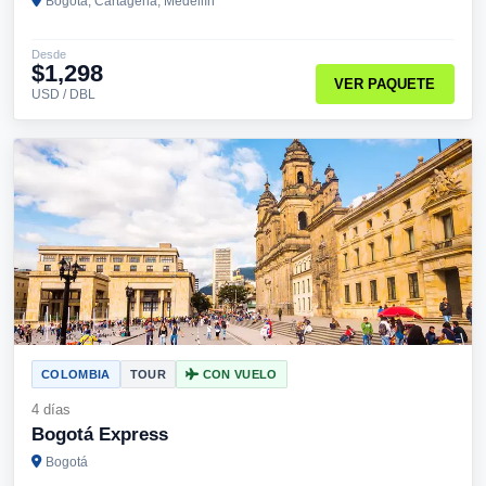
Bogotá, Cartagena, Medellín
Desde
$1,298
VER PAQUETE
USD / DBL
COLOMBIA
TOUR
CON VUELO
4 días
Bogotá Express
Bogotá