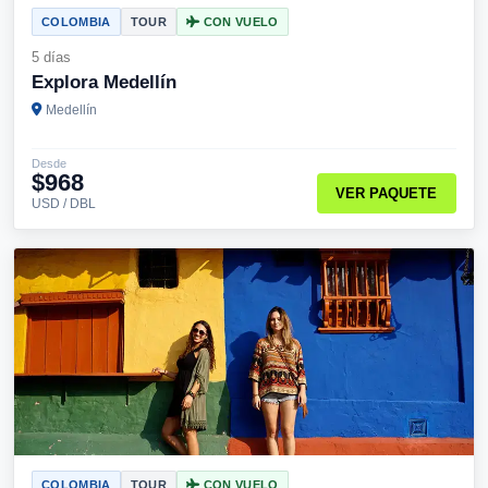
COLOMBIA
TOUR
CON VUELO
5 días
Explora Medellín
Medellín
Desde
$968
VER PAQUETE
USD / DBL
COLOMBIA
TOUR
CON VUELO