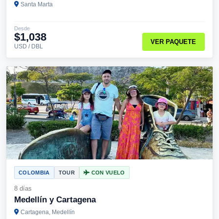
Santa Marta
Desde
$1,038
VER PAQUETE
USD / DBL
COLOMBIA
TOUR
CON VUELO
8 días
Medellín y Cartagena
Cartagena, Medellín