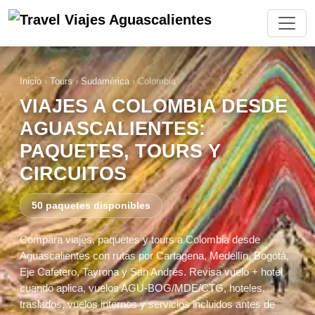
Inicio
›
Tours
›
Sudamérica
›
Colombia
VIAJES A COLOMBIA DESDE
AGUASCALIENTES:
PAQUETES, TOURS Y
CIRCUITOS
50 paquetes disponibles
Compara viajes, paquetes y tours a Colombia desde
Aguascalientes con rutas por Cartagena, Medellín, Bogotá,
Eje Cafetero, Tayrona y San Andrés. Revisa vuelo + hotel
cuando aplica, vuelos AGU-BOG/MDE/CTG, hoteles,
traslados, vuelos internos y servicios incluidos antes de