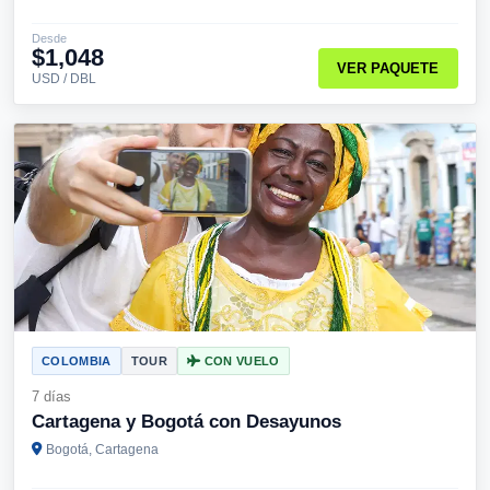
Desde
$1,048
VER PAQUETE
USD / DBL
COLOMBIA
TOUR
CON VUELO
7 días
Cartagena y Bogotá con Desayunos
Bogotá, Cartagena