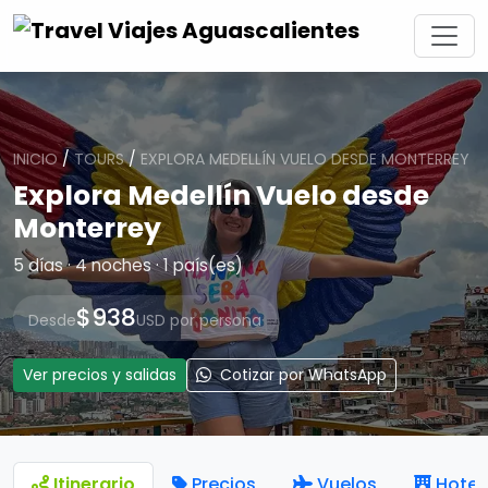
INICIO
/
TOURS
/
EXPLORA MEDELLÍN VUELO DESDE MONTERREY
Explora Medellín Vuelo desde
Monterrey
5 días · 4 noches · 1 país(es)
$938
Desde
USD por persona
Ver precios y salidas
Cotizar por WhatsApp
Itinerario
Precios
Vuelos
Hotel