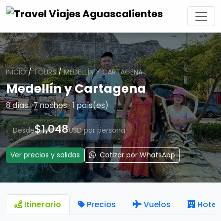
INICIO
/
TOURS
/
MEDELLÍN Y CARTAGENA
Medellín y Cartagena
8 días · 7 noches · 1 país(es)
$1,048
Desde
USD por persona
Ver precios y salidas
Cotizar por WhatsApp
Itinerario
Precios
Vuelos
Hotel