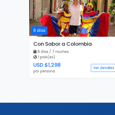
8 días
Con Sabor a Colombia
8 días / 7 noches
1 país(es)
USD $1,298
Ver detalles
por persona