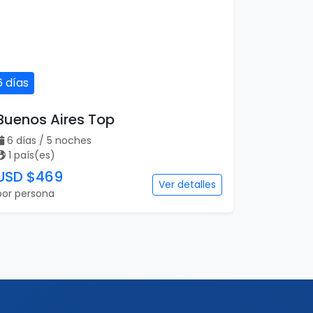
6 días
Buenos Aires Top
6 días / 5 noches
1 país(es)
USD $469
Ver detalles
por persona