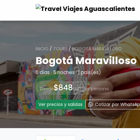
INICIO
/
TOURS
/
BOGOTÁ MARAVILLOSO
Bogotá Maravilloso
6 días · 5 noches · 1 país(es)
$848
Desde
USD por persona
Ver precios y salidas
Cotizar por WhatsA