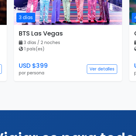
3 días
BTS Las Vegas
3 días / 2 noches
1 país(es)
USD $399
Ver detalles
por persona