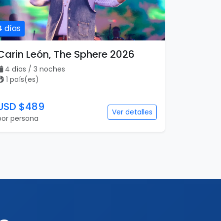
4 días
Carin León, The Sphere 2026
4 días / 3 noches
1 país(es)
USD $489
Ver detalles
por persona