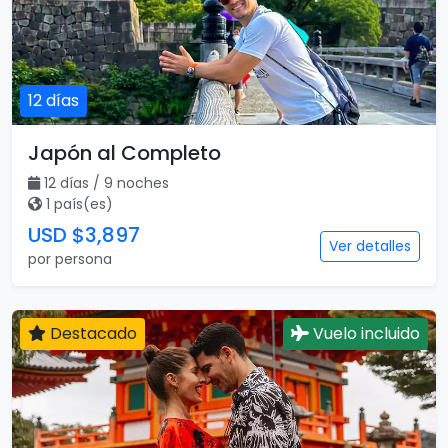
12 días
Japón al Completo
12 días / 9 noches
1 país(es)
USD $3,897
Ver detalles
por persona
Destacado
Vuelo incluido