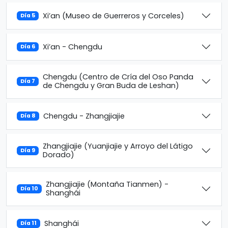
Xi’an (Museo de Guerreros y Corceles)
Día 5
Xi’an - Chengdu
Día 6
Chengdu (Centro de Cría del Oso Panda
Día 7
de Chengdu y Gran Buda de Leshan)
Chengdu - Zhangjiajie
Día 8
Zhangjiajie (Yuanjiajie y Arroyo del Látigo
Día 9
Dorado)
Zhangjiajie (Montaña Tianmen) -
Día 10
Shanghái
Shanghái
Día 11