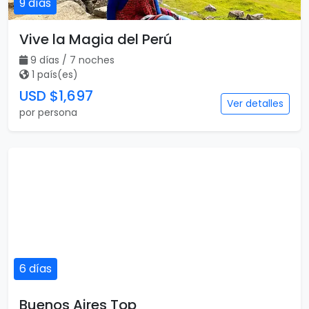
9 días
Vive la Magia del Perú
9 días / 7 noches
1 país(es)
USD $1,697
Ver detalles
por persona
6 días
Buenos Aires Top