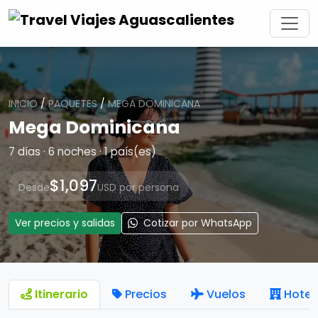
INICIO
/
PAQUETES
/
MEGA DOMINICANA
Mega Dominicana
7 días · 6 noches · 1 país(es)
$1,097
Desde
USD por persona
Ver precios y salidas
Cotizar por WhatsApp
Itinerario
Precios
Vuelos
Hotel