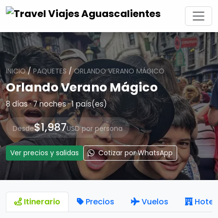
INICIO
/
PAQUETES
/
ORLANDO VERANO MÁGICO
Orlando Verano Mágico
8 días · 7 noches · 1 país(es)
$1,987
Desde
USD por persona
Ver precios y salidas
Cotizar por WhatsApp
Itinerario
Precios
Vuelos
Hotel