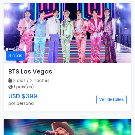
3 días
BTS Las Vegas
3 días / 2 noches
1 país(es)
USD $399
Ver detalles
por persona