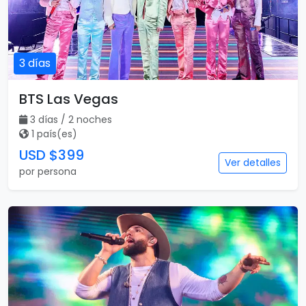
3 días
BTS Las Vegas
3 días / 2 noches
1 país(es)
USD $399
Ver detalles
por persona