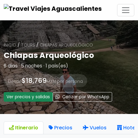
INICIO
/
TOURS
/
CHIAPAS ARQUEOLÓGICO
Chiapas Arqueológico
6 días · 5 noches · 1 país(es)
$18,769
Desde
MXN por persona
Ver precios y salidas
Cotizar por WhatsApp
Itinerario
Precios
Vuelos
Hotel