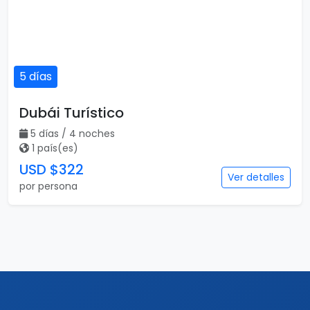
5 días
Dubái Turístico
5 días / 4 noches
1 país(es)
USD $322
Ver detalles
por persona