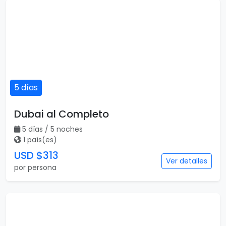
5 días
Dubai al Completo
5 días / 5 noches
1 país(es)
USD $313
Ver detalles
por persona