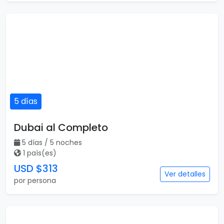
5 días
Dubai al Completo
5 días / 5 noches
1 país(es)
USD $313
Ver detalles
por persona