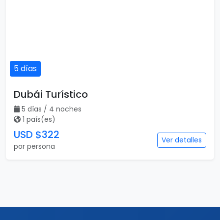
5 días
Dubái Turístico
5 días / 4 noches
1 país(es)
USD $322
Ver detalles
por persona