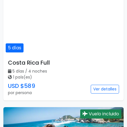
Vuelo incluido
7 días
Medellín y Panamá
7 días / 6 noches
2 país(es)
USD $728
Ver detalles
por persona