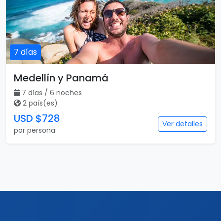
Viajar es para todos
Catálogo popular
Tipos de viaje
Viajes a Europa
Viajes para quinceaneras
Viajes a Canadá
Viajes para Eventos
Viajes a Japón
Eventos Deportivos
Viajes a Japón y Corea del
Fórmula 1
Sur
Mundial 2026
Viajes a Colombia
Eventos Musicales y
Viajes a Perú
Conciertos
Viajes a Sudamérica
Festivales
Viajes a Estados Unidos
Viajes a Nueva York