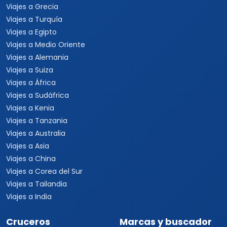
Viajes a Tailandia
Viajes a India
Cruceros
Marcas y buscador
Todos los Cruceros
✦ Planificador de viajes con
IA
Cruceros por el Caribe
Buscar paquetes
Cruceros por el
Mediterráneo
Contacto con asesores
Cruceros Islas Griegas
Special Tours
Cruceros por Sudamérica
Europamundo
Cruceros por Asia
Cruceros por Alaska
Informacion
Quienes somos
Formas de pago
Politica de privacidad