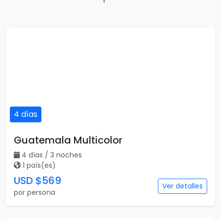
4 días
Guatemala Multicolor
4 días / 3 noches
1 país(es)
USD $569
Ver detalles
por persona
5 días
Costa Rica Full
5 días / 4 noches
1 país(es)
USD $589
Ver detalles
por persona