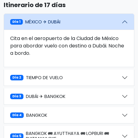
Itinerario de 17 días
MÉXICO ✈ DUBÁI
Día 1
Cita en el aeropuerto de la Ciudad de México
para abordar vuelo con destino a Dubái. Noche
a bordo.
TIEMPO DE VUELO
Día 2
DUBÁI ✈ BANGKOK
Día 3
BANGKOK
Día 4
BANGKOK 🚌 AYUTTHAYA 🚌 LOPBURI 🚌
Día 5