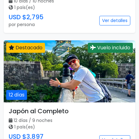
10 días / 10 noches
1 país(es)
USD $2,795
Ver detalles
por persona
Destacado
Vuelo incluido
12 días
Japón al Completo
12 días / 9 noches
1 país(es)
USD $3,897