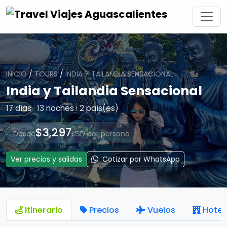
INICIO
/
TOURS
/
INDIA Y TAILANDIA SENSACIONAL
India y Tailandia Sensacional
17 días · 13 noches · 2 país(es)
$3,297
Desde
USD por persona
Ver precios y salidas
Cotizar por WhatsApp
Itinerario
Precios
Vuelos
Hotel