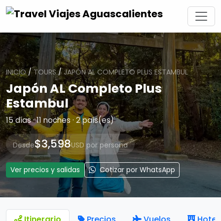
INICIO
/
TOURS
/
JAPÓN AL COMPLETO PLUS ESTAMBUL
Japón AL Completo Plus
Estambul
15 días · 11 noches · 2 país(es)
$3,598
Desde
USD por persona
Ver precios y salidas
Cotizar por WhatsApp
Itinerario
Precios
Vuelos
Hotel