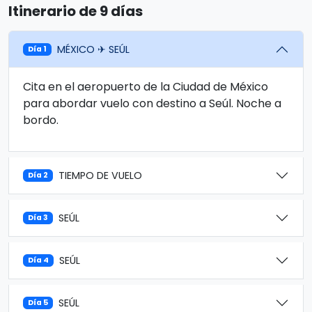
Itinerario de 9 días
MÉXICO ✈ SEÚL
Día 1
Cita en el aeropuerto de la Ciudad de México
para abordar vuelo con destino a Seúl. Noche a
bordo.
TIEMPO DE VUELO
Día 2
SEÚL
Día 3
SEÚL
Día 4
SEÚL
Día 5