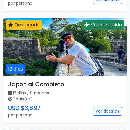
por persona
Destacado
Vuelo incluido
12 días
Japón al Completo
12 días / 9 noches
1 país(es)
USD $3,897
Ver detalles
por persona