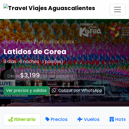
INICIO
/
TOURS
/
LATIDOS DE COREA
Latidos de Corea
9 días · 6 noches · 1 país(es)
$3,199
Desde
USD por persona
Ver precios y salidas
Cotizar por WhatsApp
Itinerario
Precios
Vuelos
Hotel