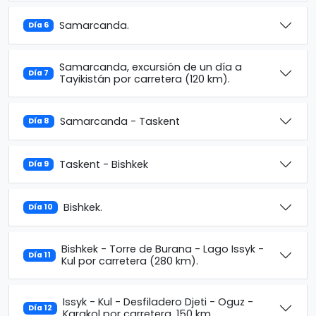
Samarcanda.
Día 6
Samarcanda, excursión de un día a
Día 7
Tayikistán por carretera (120 km).
Samarcanda - Taskent
Día 8
Taskent - Bishkek
Día 9
Bishkek.
Día 10
Bishkek - Torre de Burana - Lago Issyk -
Día 11
Kul por carretera (280 km).
Issyk - Kul - Desfiladero Djeti - Oguz -
Día 12
Karakol por carretera, 150 km.