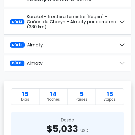
Karakol - frontera terrestre "Kegen" -
Cañón de Charyn - Almaty por carretera
Día 13
(380 km).
Almaty.
Día 14
Almaty
Día 15
15
14
5
15
Días
Noches
Países
Etapas
Desde
$5,033
USD