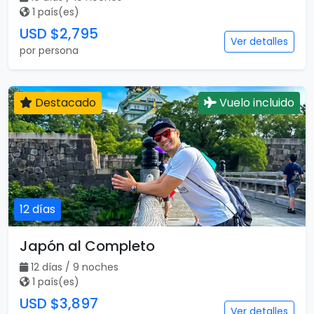
12 días
Japón al Completo
12 días / 9 noches
1 país(es)
USD $3,897
Ver detalles
por persona
Destacado
Vuelo incluido