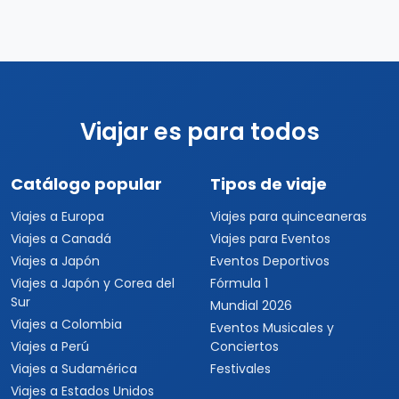
Catálogo popular
Tipos de viaje
Viajes a Europa
Viajes para quinceaneras
Viajes a Canadá
Viajes para Eventos
Viajes a Japón
Eventos Deportivos
Viajes a Japón y Corea del
Fórmula 1
Sur
Mundial 2026
Viajes a Colombia
Eventos Musicales y
Viajes a Perú
Conciertos
Viajes a Sudamérica
Festivales
Viajes a Estados Unidos
Viajes a Nueva York
Viajes a Las Vegas
Viajes a Orlando
Viajes a Hawaii
Viajes a Los Cabos
Viajes a Cancún
Viajes a Chiapas