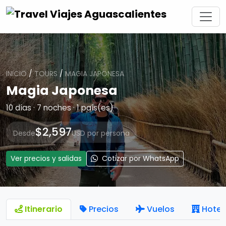
INICIO
/
TOURS
/
MAGIA JAPONESA
Magia Japonesa
10 días · 7 noches · 1 país(es)
$2,597
Desde
USD por persona
Ver precios y salidas
Cotizar por WhatsApp
Itinerario
Precios
Vuelos
Hotel