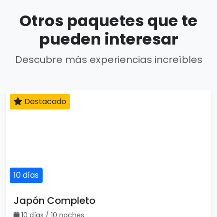
Otros paquetes que te
pueden interesar
Descubre más experiencias increíbles
10 días
Destacado
Japón Completo
10 días / 10 noches
1 país(es)
USD $2,795
Ver detalles
por persona
Destacado
Vuelo incluido