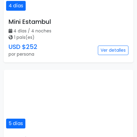
4 días
Mini Estambul
4 días / 4 noches
1 país(es)
USD $252
Ver detalles
por persona
5 días