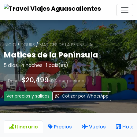
INICIO
/
TOURS
/
MATICES DE LA PENÍNSULA
Matices de la Península
5 días · 4 noches · 1 país(es)
$20,499
Desde
MXN por persona
Ver precios y salidas
Cotizar por WhatsApp
Itinerario
Precios
Vuelos
Hotel