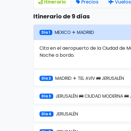
Itinerario
Precios
Vuelos
Itinerario de 9 días
MEXICO ✈ MADRIID
Día 1
Cita en el aeropuerto de la Ciudad de M
Noche a bordo.
MADRID ✈ TEL AVIV 🚌 JERUSALÉN
Día 2
JERUSALÉN 🚌 CIUDAD MODERNA 🚌 
Día 3
JERUSALÉN
Día 4