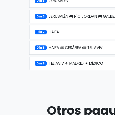
JERUSALÉN
Día 5
JERUSALÉN 🚌 RÍO JORDÁN 🚌 GALILE
Día 6
HAIFA
Día 7
HAIFA 🚌 CESÁREA 🚌 TEL AVIV
Día 8
TEL AVIV ✈ MADRID ✈ MÉXICO
Día 9
Otros paqu