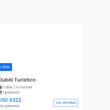
5 días
Dubái Turístico
5 días / 4 noches
1 país(es)
USD $322
Ver detalles
por persona