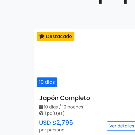
Destacado
10 días
Japón Completo
10 días / 10 noches
1 país(es)
USD $2,795
Ver detalles
por persona