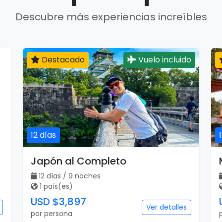
Descubre más experiencias increíbles
Destacado
Vuelo incluido
12 días
Japón al Completo
12 días / 9 noches
1 país(es)
USD $3,897
Ver detalles
por persona