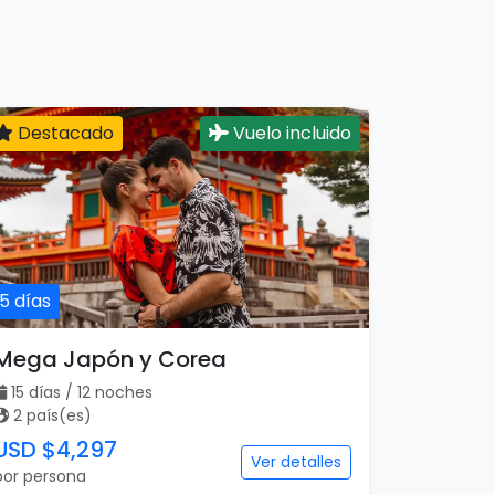
Destacado
Vuelo incluido
15 días
Mega Japón y Corea
15 días / 12 noches
2 país(es)
USD $4,297
Ver detalles
por persona