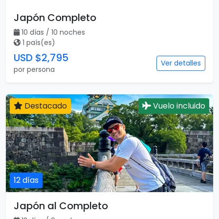
Japón Completo
10 días / 10 noches
1 país(es)
USD $2,795
Ver detalles
por persona
Destacado
Vuelo incluido
12 días
Japón al Completo