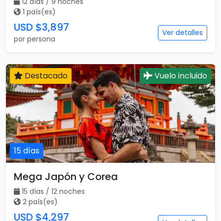
12 días / 9 noches
1 país(es)
USD $3,897
Ver detalles
por persona
Destacado
Vuelo incluido
15 días
Mega Japón y Corea
15 días / 12 noches
2 país(es)
USD $4,297