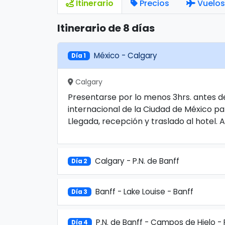
Itinerario
Precios
Vuelos
Itinerario de 8 días
México - Calgary
Día 1
Calgary
Presentarse por lo menos 3hrs. antes de
internacional de la Ciudad de México pa
Llegada, recepción y traslado al hotel. 
Calgary - P.N. de Banff
Día 2
Banff - Lake Louise - Banff
Día 3
P.N. de Banff - Campos de Hielo - 
Día 4