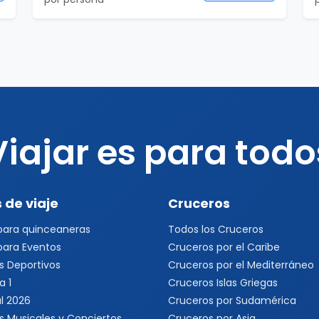
Viajar es para todo
 de viaje
Cruceros
 para quinceaneras
Todos los Cruceros
 para Eventos
Cruceros por el Caribe
s Deportivos
Cruceros por el Mediterráneo
a 1
Cruceros Islas Griegas
l 2026
Cruceros por Sudamérica
s Musicales y Conciertos
Cruceros por Asia