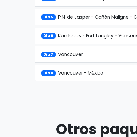
P.N. de Jasper - Cañón Maligne -
Día 5
Kamloops - Fort Langley - Vancou
Día 6
Vancouver
Día 7
Vancouver - México
Día 8
Otros paqu