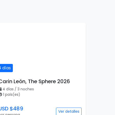
4 días
Carin León, The Sphere 2026
4 días / 3 noches
1 país(es)
USD $489
Ver detalles
por persona