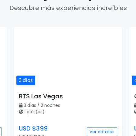
Descubre más experiencias increíbles
3 días
BTS Las Vegas
3 días / 2 noches
1 país(es)
USD $399
Ver detalles
por persona