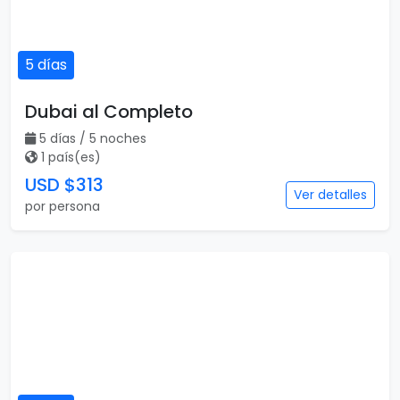
5 días
Dubai al Completo
5 días / 5 noches
1 país(es)
USD $313
Ver detalles
por persona