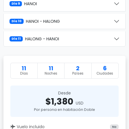
HANOI
Día 9
HANOI - HALONG
Día 10
HALONG - HANOI
Día 11
11
11
2
6
Días
Noches
Países
Ciudades
Desde
$1,380
USD
Por persona en habitación Doble
Vuelo incluido
No