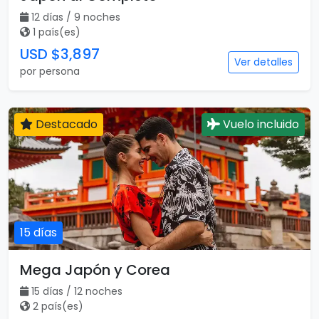
12 días / 9 noches
1 país(es)
USD $3,897
Ver detalles
por persona
Destacado
Vuelo incluido
15 días
Mega Japón y Corea
15 días / 12 noches
2 país(es)