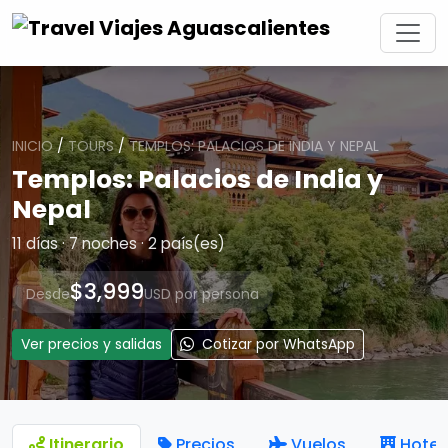
INICIO
/
TOURS
/
TEMPLOS: PALACIOS DE INDIA Y NEPAL
Templos: Palacios de India y
Nepal
11 días · 7 noches · 2 país(es)
$3,999
Desde
USD por persona
Ver precios y salidas
Cotizar por WhatsApp
Itinerario
Precios
Vuelos
Hotel