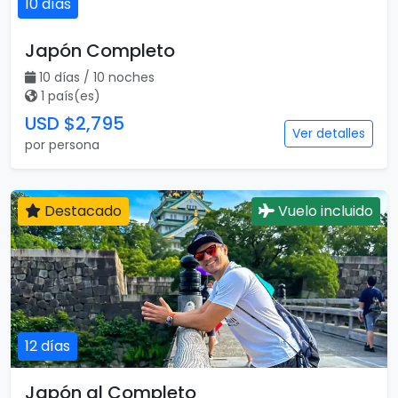
10 días
Japón Completo
10 días / 10 noches
1 país(es)
USD $2,795
Ver detalles
por persona
Destacado
Vuelo incluido
12 días
Japón al Completo