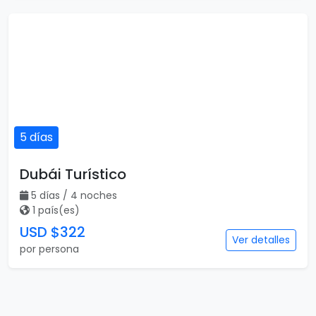
5 días
Dubái Turístico
5 días / 4 noches
1 país(es)
USD $322
Ver detalles
por persona