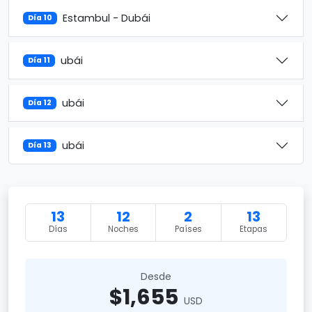
Estambul - Dubái
Día 10
ubái
Día 11
ubái
Día 12
ubái
Día 13
13
12
2
13
Días
Noches
Países
Etapas
Desde
$1,655
USD