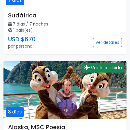
7 días
Sudáfrica
7 días / 7 noches
1 país(es)
USD $670
Ver detalles
por persona
Vuelo incluido
8 días
Alaska, MSC Poesia