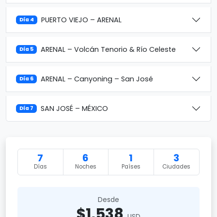
PUERTO VIEJO – ARENAL
Día 4
ARENAL – Volcán Tenorio & Río Celeste
Día 5
ARENAL – Canyoning – San José
Día 6
SAN JOSÉ – MÉXICO
Día 7
7
6
1
3
Días
Noches
Países
Ciudades
Desde
$1,538
USD