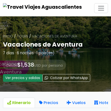
INICIO
/
TOURS
/
VACACIONES DE AVENTURA
Vacaciones de Aventura
7 días · 6 noches · 1 país(es)
$1,538
Desde
USD por persona
Ver precios y salidas
Cotizar por WhatsApp
Itinerario
Precios
Vuelos
Hotel