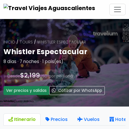
INICIO
/
TOURS
/
WHISTLER ESPECTACULAR
Whistler Espectacular
8 días · 7 noches · 1 país(es)
$2,199
Desde
USD por persona
Ver precios y salidas
Cotizar por WhatsApp
Itinerario
Precios
Vuelos
Hotel