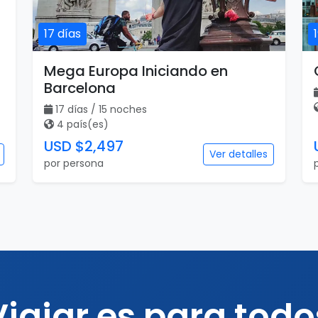
17 días
Mega Europa Iniciando en
Barcelona
17 días / 15 noches
4 país(es)
USD $2,497
Ver detalles
por persona
Viajar es para todo