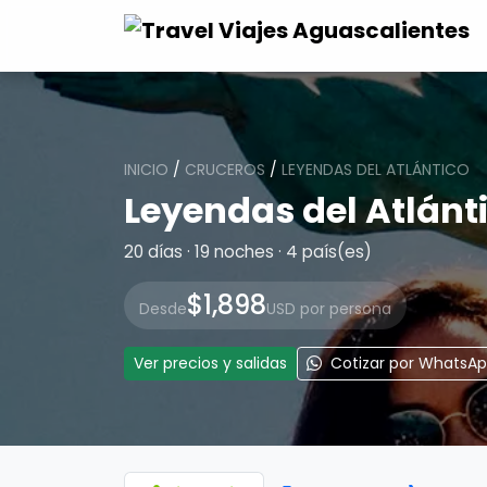
INICIO
/
CRUCEROS
/
LEYENDAS DEL ATLÁNTICO
Leyendas del Atlánt
20 días · 19 noches · 4 país(es)
$1,898
Desde
USD por persona
Ver precios y salidas
Cotizar por WhatsA