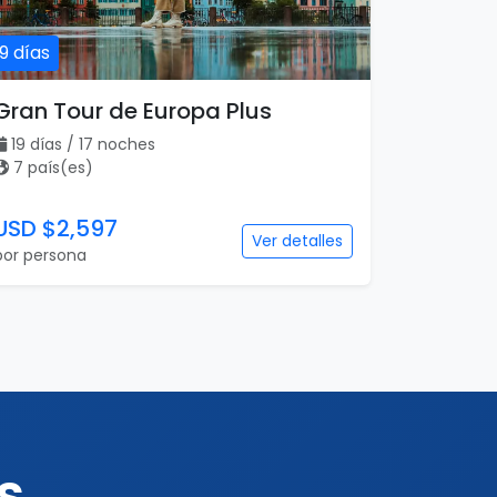
19 días
Gran Tour de Europa Plus
19 días / 17 noches
7 país(es)
USD $2,597
Ver detalles
por persona
s