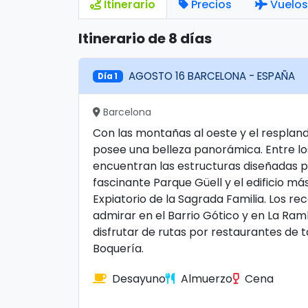
Itinerario
Precios
Vuelos
Itinerario de 8 días
AGOSTO 16 BARCELONA - ESPAÑA
Día 1
Barcelona
Con las montañas al oeste y el resplan
posee una belleza panorámica. Entre los
encuentran las estructuras diseñadas po
fascinante Parque Güell y el edificio m
Expiatorio de la Sagrada Familia. Los r
admirar en el Barrio Gótico y en La Ra
disfrutar de rutas por restaurantes de 
Boquería.
Desayuno
Almuerzo
Cena