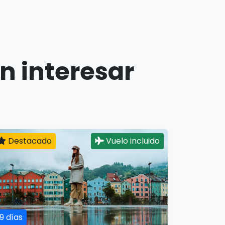
n interesar
Destacado
Vuelo incluido
19 días