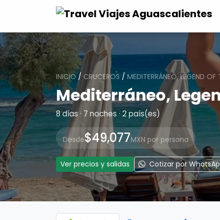
INICIO
/
CRUCEROS
/
MEDITERRÁNEO, LEGEND OF 
Mediterráneo, Legen
8 días · 7 noches · 2 país(es)
$49,077
Desde
MXN por persona
Ver precios y salidas
Cotizar por WhatsA