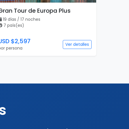
Gran Tour de Europa Plus
19 días / 17 noches
7 país(es)
USD $2,597
Ver detalles
por persona
s