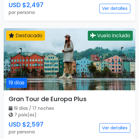
USD $2,497
Ver detalles
por persona
Destacado
Vuelo incluido
19 días
Gran Tour de Europa Plus
19 días / 17 noches
7 país(es)
USD $2,597
Ver detalles
por persona