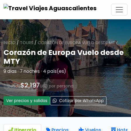
INICIO
/
TOURS
/
CORAZÓN DE EUROPA VUELO DESDE MTY
Corazón de Europa Vuelo desde
MTY
9 días · 7 noches · 4 país(es)
$2,197
Desde
USD por persona
Ver precios y salidas
Cotizar por WhatsApp
Itinerario
Precios
Vuelos
Hotel