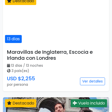
13 días
Destacado
Maravillas de Inglaterra, Escocia e
Irlanda con Londres
13 días / 13 noches
3 país(es)
USD $2,255
Ver detalles
por persona
Destacado
Vuelo incluido
17 días