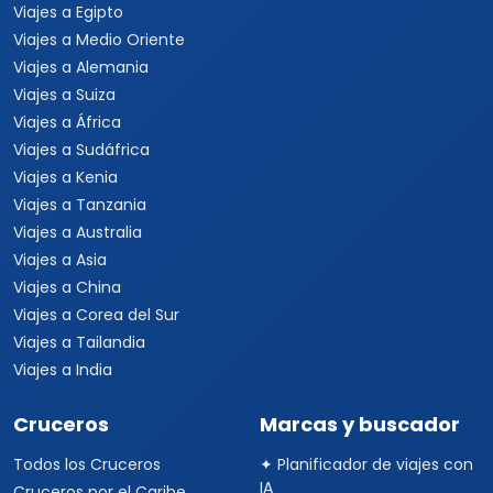
Viajes a Kenia
Viajes a Tanzania
Viajes a Australia
Viajes a Asia
Viajes a China
Viajes a Corea del Sur
Viajes a Tailandia
Viajes a India
Cruceros
Marcas y buscador
Todos los Cruceros
✦ Planificador de viajes con
IA
Cruceros por el Caribe
Buscar paquetes
Cruceros por el
Mediterráneo
Contacto con asesores
Cruceros Islas Griegas
Special Tours
Cruceros por Sudamérica
Europamundo
Cruceros por Asia
Cruceros por Alaska