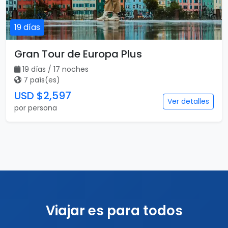
7 país(es)
USD $2,597
Ver detalles
por persona
Viajar es para todos
Catálogo popular
Tipos de viaje
Viajes a Europa
Viajes para quinceaneras
Viajes a Canadá
Viajes para Eventos
Viajes a Japón
Eventos Deportivos
Viajes a Japón y Corea del
Fórmula 1