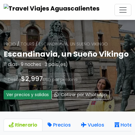
INICIO
/
TOURS
/
ESCANDINAVIA, UN SUEÑO VIKINGO
Escandinavia, un Sueño Vikingo
11 días · 9 noches · 3 país(es)
$2,997
Desde
USD por persona
Ver precios y salidas
Cotizar por WhatsApp
Itinerario
Precios
Vuelos
Hotel