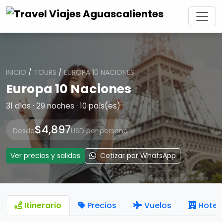
INICIO
/
TOURS
/
EUROPA 10 NACIONES
Europa 10 Naciones
31 días · 29 noches · 10 país(es)
$4,897
Desde
USD por persona
Ver precios y salidas
Cotizar por WhatsApp
Itinerario
Precios
Vuelos
Hotel