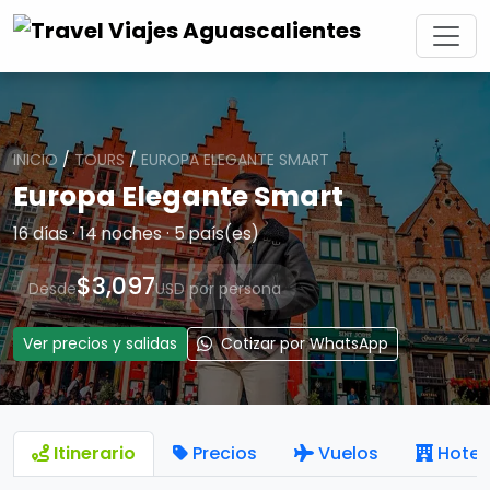
INICIO
/
TOURS
/
EUROPA ELEGANTE SMART
Europa Elegante Smart
16 días · 14 noches · 5 país(es)
$3,097
Desde
USD por persona
Ver precios y salidas
Cotizar por WhatsApp
Itinerario
Precios
Vuelos
Hotel