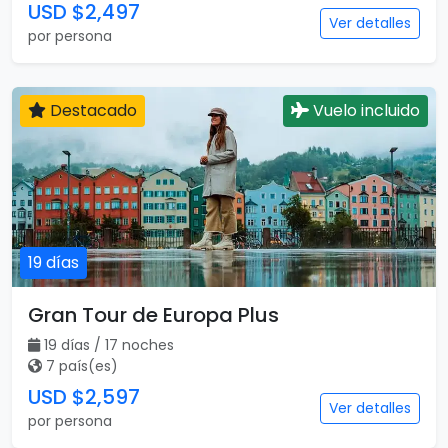
USD $2,497
Ver detalles
por persona
Destacado
Vuelo incluido
19 días
Gran Tour de Europa Plus
19 días / 17 noches
7 país(es)
USD $2,597
Ver detalles
por persona