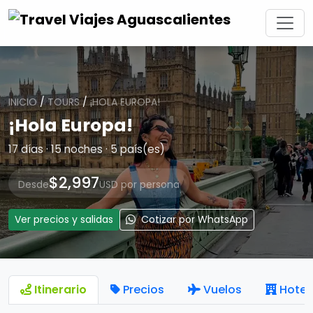
INICIO
/
TOURS
/
¡HOLA EUROPA!
¡Hola Europa!
17 días · 15 noches · 5 país(es)
$2,997
Desde
USD por persona
Ver precios y salidas
Cotizar por WhatsApp
Itinerario
Precios
Vuelos
Hotel